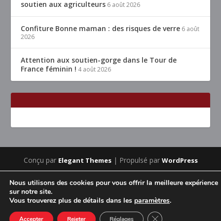
soutien aux agriculteurs
6 août 2026
Confiture Bonne maman : des risques de verre
6 août
2026
Attention aux soutien-gorge dans le Tour de
France féminin !
4 août 2026
Conçu par
| Propulsé par
Elegant Themes
WordPress
Accueil
Restaurants Lyon & alentours
Mentions légales
Nous utilisons des cookies pour vous offrir la meilleure expérience
Contact
sur notre site.
Vous trouverez plus de détails dans les
paramètres
.
CLOSE GDPR COOK
Accepter
Rejeter
Réglages