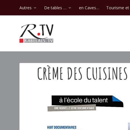
Autres
De tables …
en Caves…
Tourisme et 
CRÈME DES CUISINE