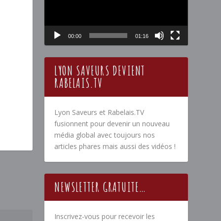
00:00
01:16
LYON SAVEURS DEVIENT
RABELAIS.TV
Lyon Saveurs et Rabelais.TV
fusionnent pour devenir un nouveau
média global avec toujours nos
articles phares mais aussi des vidéos !
NEWSLETTER GRATUITE…
Inscrivez-vous pour recevoir les