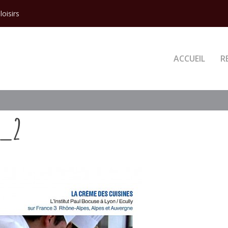
loisirs
ACCUEIL
R
S_2