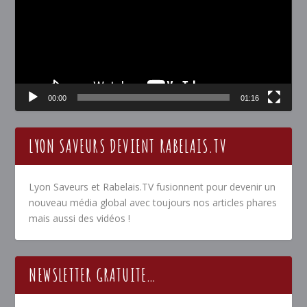
00:00
01:16
LYON SAVEURS DEVIENT RABELAIS.TV
Lyon Saveurs et Rabelais.TV fusionnent pour devenir un
nouveau média global avec toujours nos articles phares
mais aussi des vidéos !
NEWSLETTER GRATUITE…