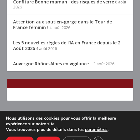
Confiture Bonne maman : des risques de verre
6 août
2026
Attention aux soutien-gorge dans le Tour de
France féminin !
4 août 2026
Les 5 nouvelles règles de l’IA en France depuis le 2
Août 2026
4 août 2026
Auvergne Rhône-Alpes en vigilance…
3 août 2026
Nous utilisons des cookies pour vous offrir la meilleure
Conçu par
| Propulsé par
Elegant Themes
WordPress
expérience sur notre site.
Vous trouverez plus de détails dans les
paramètres
.
Accueil
Restaurants Lyon & alentours
Mentions légales
Contact