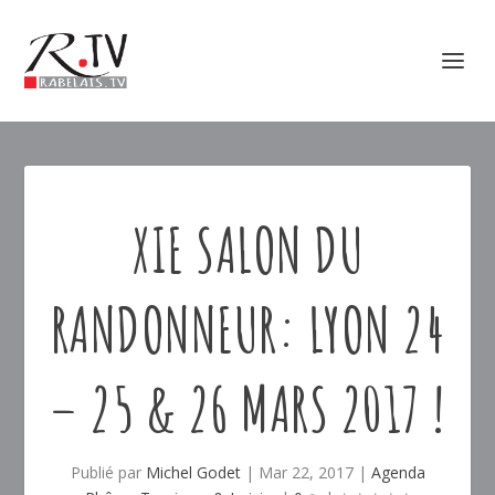
XIE SALON DU
RANDONNEUR: LYON 24
– 25 & 26 MARS 2017 !
Publié par
Michel Godet
|
Mar 22, 2017
|
Agenda