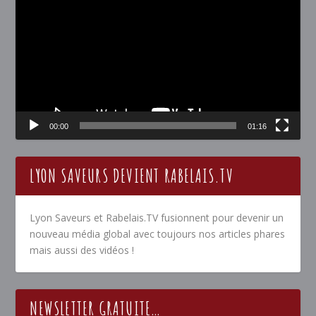
vidéo
00:00
01:16
LYON SAVEURS DEVIENT RABELAIS.TV
Lyon Saveurs et Rabelais.TV fusionnent pour devenir un
nouveau média global avec toujours nos articles phares
mais aussi des vidéos !
NEWSLETTER GRATUITE…