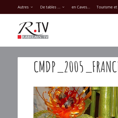
Autres
De tables …
en Caves…
Tourisme et 
CMDP_2005_FRANC