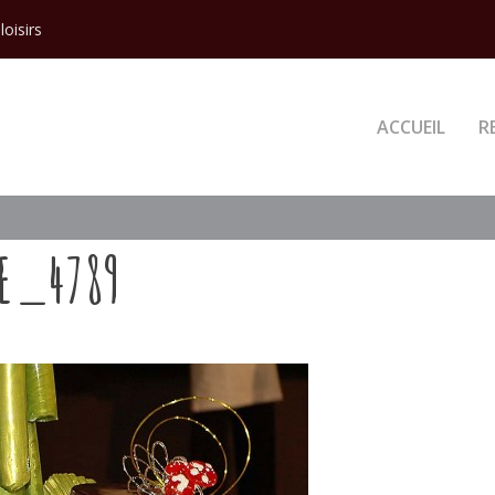
loisirs
ACCUEIL
R
E_4789