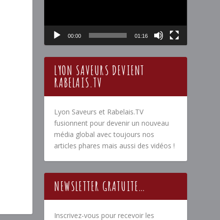
00:00
01:16
LYON SAVEURS DEVIENT
RABELAIS.TV
Lyon Saveurs et Rabelais.TV
fusionnent pour devenir un nouveau
média global avec toujours nos
articles phares mais aussi des vidéos !
NEWSLETTER GRATUITE…
Inscrivez-vous pour recevoir les