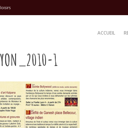
loisirs
ACCUEIL
R
LYON_2010-1