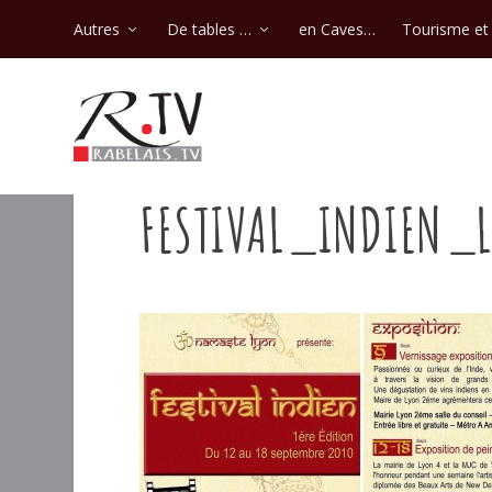
Autres
De tables …
en Caves…
Tourisme et 
FESTIVAL_INDIEN_