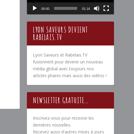
00:00
01:16
LYON SAVEURS DEVIENT
RABELAIS.TV
Lyon Saveurs et Rabelais.TV
fusionnent pour devenir un nouveau
média global avec toujours nos
articles phares mais aussi des vidéos !
NEWSLETTER GRATUITE…
Inscrivez-vous pour recevoir les
dernières nouvelles.
Recevez aussi d'autres mises à jours