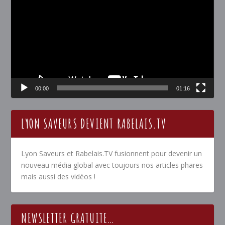
vidéo
00:00
01:16
LYON SAVEURS DEVIENT RABELAIS.TV
Lyon Saveurs et Rabelais.TV fusionnent pour devenir un
nouveau média global avec toujours nos articles phares
mais aussi des vidéos !
NEWSLETTER GRATUITE…