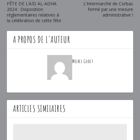
FÊTE DE L’AÏD AL-ADHA
L’Intermarché de Corbas
2024 : Disposition
fermé par une mesure
réglementaires relatives à
administrative !
la célébration de cette fête
A PROPOS DE L'AUTEUR
Michel Godet
ARTICLES SIMILAIRES