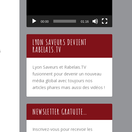
00:00
01:16
LYON SAVEURS DEVIENT
RABELAIS.TV
s
Lyon Saveurs et Rabelais.TV
fusionnent pour devenir un nouveau
média global avec toujours nos
articles phares mais aussi des vidéos !
NEWSLETTER GRATUITE…
Inscrivez-vous pour recevoir les