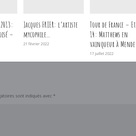
 2013:
Jacques FRIER: l’artiste
Tour de France – Et
oisé –
mycophile…
14: Matthews en
vainqueur à Mende
21 février 2022
17 juillet 2022
atoires sont indiqués avec
*