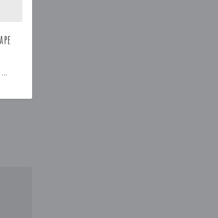
ape
 …