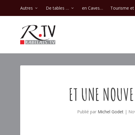
Autres
De tables …
en Caves…
Tourisme et 
ET UNE NOUVEL
Publié par
Michel Godet
|
Nov