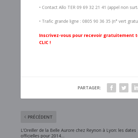
• Contact Allo TER 09 69 32 21 41 (appel non sur
• Trafic grande ligne : 0805 90 36 35 (n° vert gratu
Inscrivez-vous pour recevoir gratuitement t
CLIC !
PARTAGER:
PRÉCÉDENT
L’Oreiller de la Belle Aurore chez Reynon à Lyon: les dates
officielles pour 2014…