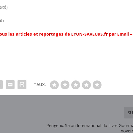
taxé)
it)
ous les articles et reportages de LYON-SAVEURS.fr par Email –
TAUX:
SU
Périgeux: Salon International du Livre Gour
novem