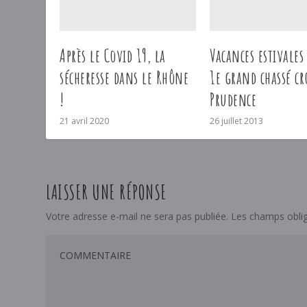
Après le Covid 19, la
Vacances estivales
sécheresse dans le Rhône
1e grand chassé cr
!
Prudence
21 avril 2020
26 juillet 2013
LAISSER UNE RÉPONSE
Votre adresse e-mail ne sera pas publiée.
Les champs oblig