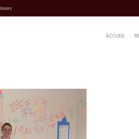
loisirs
ACCUEIL
R