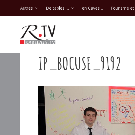
Autres
De tables …
en Caves…
Tourisme et 
IP_BOCUSE_9192