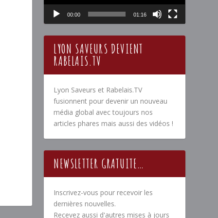
00:00
01:16
LYON SAVEURS DEVIENT
RABELAIS.TV
Lyon Saveurs et Rabelais.TV
fusionnent pour devenir un nouveau
média global avec toujours nos
articles phares mais aussi des vidéos !
NEWSLETTER GRATUITE…
Inscrivez-vous pour recevoir les
dernières nouvelles.
Recevez aussi d'autres mises à jours