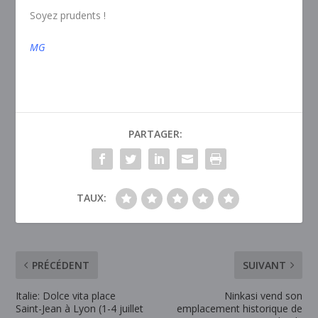
Soyez prudents !
MG
PARTAGER:
TAUX:
PRÉCÉDENT
SUIVANT
Italie: Dolce vita place
Ninkasi vend son
Saint-Jean à Lyon (1-4 juillet
emplacement historique de