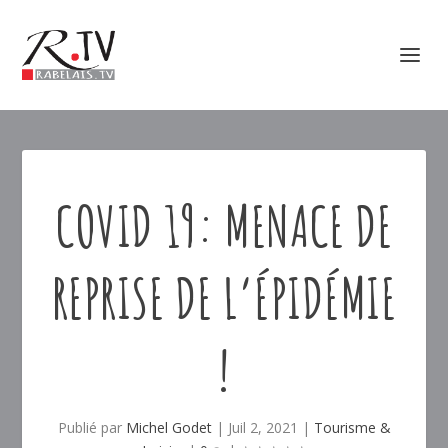
COVID 19: MENACE DE
REPRISE DE L’ÉPIDÉMIE
!
Publié par
Michel Godet
|
Juil 2, 2021
|
Tourisme &