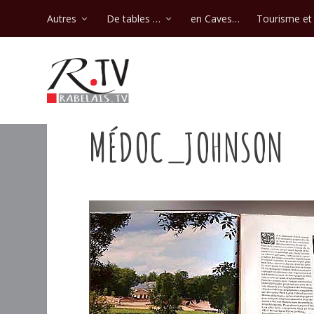
Autres
De tables …
en Caves…
Tourisme et 
MÉDOC_JOHNSON