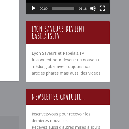
00:00
01:16
LYON SAVEURS DEVIENT
RABELAIS.TV
Lyon Saveurs et Rabelais.TV
fusionnent pour devenir un nouveau
média global avec toujours nos
articles phares mais aussi des vidéos !
NEWSLETTER GRATUITE…
Inscrivez-vous pour recevoir les
dernières nouvelles.
Recevez aussi d'autres mises à jours