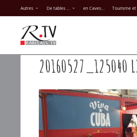
Autres
De tables …
en Caves…
Tourisme et 
20160527_125040 L