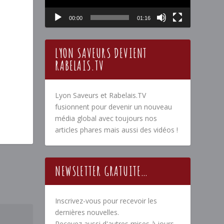
00:00
01:16
LYON SAVEURS DEVIENT
RABELAIS.TV
Lyon Saveurs et Rabelais.TV
fusionnent pour devenir un nouveau
média global avec toujours nos
articles phares mais aussi des vidéos !
NEWSLETTER GRATUITE…
Inscrivez-vous pour recevoir les
dernières nouvelles.
Recevez aussi d'autres mises à jours