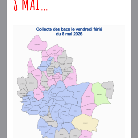
8 MAI
…