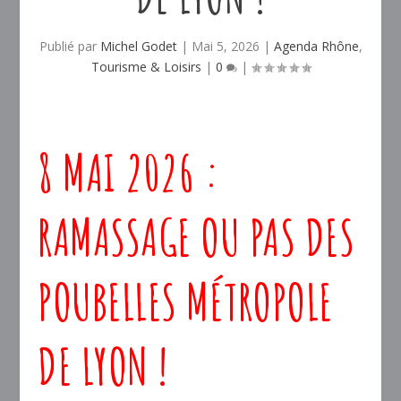
Publié par
Michel Godet
|
Mai 5, 2026
|
Agenda Rhône
,
Tourisme & Loisirs
|
0
|
8 MAI 2026 :
RAMASSAGE OU PAS DES
POUBELLES MÉTROPOLE
DE LYON !