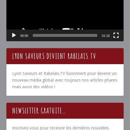
00:00
01:16
LYON SAVEURS DEVIENT RABELAIS.TV
Lyon Saveurs et Rabelais.TV fusionnent pour devenir un
nouveau média global avec toujours nos articles phares
mais aussi des vidéos !
NEWSLETTER GRATUITE…
Inscrivez-vous pour recevoir les dernières nouvelles.