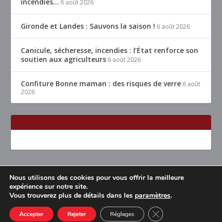
incendies…
6 août 2026
Gironde et Landes : Sauvons la saison !
6 août 2026
Canicule, sécheresse, incendies : l’État renforce son
soutien aux agriculteurs
6 août 2026
Confiture Bonne maman : des risques de verre
6 août
2026
Nous utilisons des cookies pour vous offrir la meilleure
Conçu par
| Propulsé par
Elegant Themes
WordPress
expérience sur notre site.
Vous trouverez plus de détails dans les
paramètres
.
Accueil
Restaurants Lyon & alentours
Mentions légales
Contact
CLOSE GDPR COOK
Accepter
Rejeter
Réglages