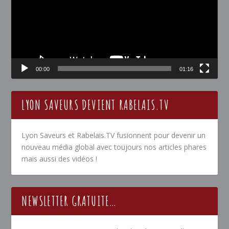
00:00
01:16
LYON SAVEURS DEVIENT RABELAIS.TV
Lyon Saveurs et Rabelais.TV fusionnent pour devenir un
nouveau média global avec toujours nos articles phares
mais aussi des vidéos !
NEWSLETTER GRATUITE…