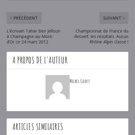
PRÉCÉDENT
SUIVANT
L’écrivain Tahar Ben Jelloun
Championnat de France du
à Champagne-au-Mont-
dessert: les résultats. Aucun
d’Or ce 24 mars 2012
Rhône-Alpin classé !
A PROPOS DE L'AUTEUR
Michel Godet
ARTICLES SIMILAIRES